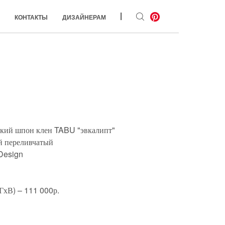
|
КОНТАКТЫ
ДИЗАЙНЕРАМ
ский шпон клен TABU "эвкалипт"
й переливчатый
Design
ГхВ) – 111 000р.