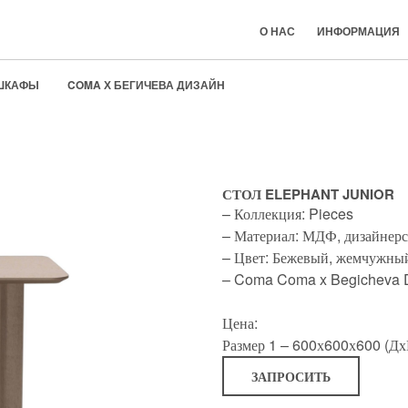
О НАС
ИНФОРМАЦИЯ
ШКАФЫ
COMA Х БЕГИЧЕВА ДИЗАЙН
COMA Х BEGICHEVA DESIGN
СТОЛ ELEPHANT JUNIOR
– Коллекция: Pieces
– Материал: МДФ, дизайнер
– Цвет: Бежевый, жемчужны
– Coma Coma x Begicheva 
Цена:
Размер 1 – 600х600х600 (Дх
ЗАПРОСИТЬ