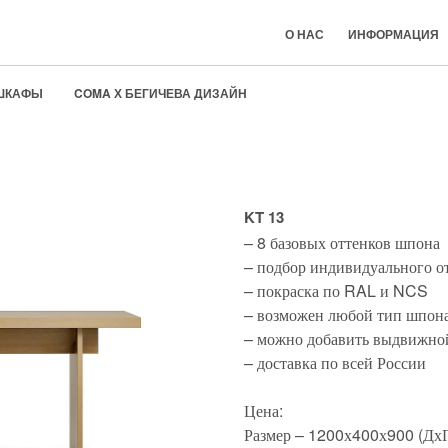
О НАС
ИНФОРМАЦИЯ
ШКАФЫ
COMA Х БЕГИЧЕВА ДИЗАЙН
COMA Х BEGICHEVA DESIGN
KT 13
– 8 базовых оттенков шпона
– подбор индивидуального о
– покраска по RAL и NCS
– возможен любой тип шпона
– можно добавить выдвижно
– доставка по всей России
Цена:
Размер – 1200х400х900 (ДхГ