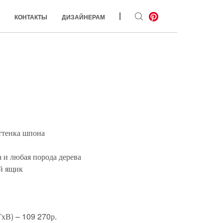
|
КОНТАКТЫ
ДИЗАЙНЕРАМ
ттенка шпона
 и любая порода дерева
й ящик
хВ) – 109 270р.