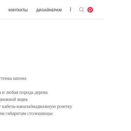
|
КОНТАКТЫ
ДИЗАЙНЕРАМ
ттенка шпона
 и любая порода дерева
ыдвижной ящик
у кабель-канала/выдвижную розетку
им габаритам столешницы