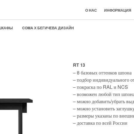
О НАС
ИНФОРМАЦИЯ
ШКАФЫ
COMA Х БЕГИЧЕВА ДИЗАЙН
COMA Х BEGICHEVA DESIGN
RT 13
– 8 базовых оттенков шпона
– подбор индивидуального о
– покраска по RAL и NCS
– возможен любой тип шпона
– можно добавить/убрать в
– можно установить заглушк
– размеры указаны по внешн
– доставка по всей России