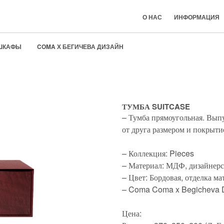
О НАС
ИНФОРМАЦИЯ
ШКАФЫ
COMA Х БЕГИЧЕВА ДИЗАЙН
COMA Х BEGICHEVA DESIGN
ТУМБА SUITCASE
– Тумба прямоугольная. Выпу
от друга размером и покрыти
– Коллекция: Pieces
– Материал: МДФ, дизайнерс
– Цвет: Бордовая, отделка м
– Coma Coma x Begicheva 
Цена: