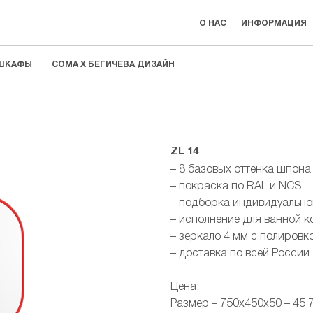
О НАС
ИНФОРМАЦИЯ
ШКАФЫ
COMA Х БЕГИЧЕВА ДИЗАЙН
COMA Х BEGICHEVA DESIGN
ZL 14
– 8 базовых оттенка шпона
– покраска по RAL и NCS
– подборка индивидуально
– исполнение для ванной 
– зеркало 4 мм с полировк
– доставка по всей России
Цена:
Размер – 750х450х50 – 45 